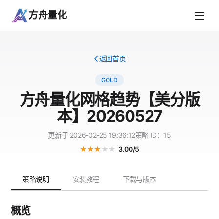
方舟量化
返回首页
GOLD
方舟量化网格趋势【美分版
本】20260527
更新于 2026-02-25 19:36:12
策略 ID：15
★
★
★
★
★
3.00/5
策略说明
安装教程
下载与版本
概览