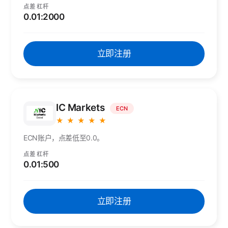
点差
杠杆
0.0
1:2000
立即注册
IC Markets
ECN
★
★
★
★
★
ECN账户，点差低至0.0。
点差
杠杆
0.0
1:500
立即注册