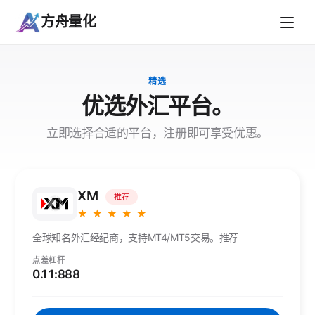
方舟量化
精选
优选外汇平台。
立即选择合适的平台，注册即可享受优惠。
XM
推荐
★
★
★
★
★
全球知名外汇经纪商，支持MT4/MT5交易。推荐
点差
杠杆
0.1
1:888