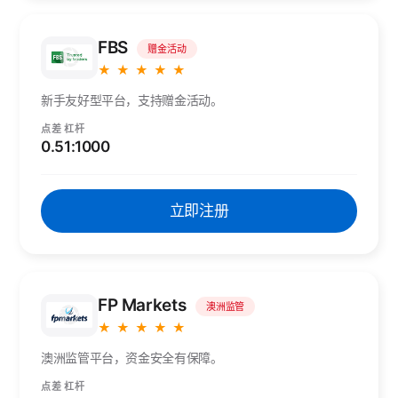
FBS
赠金活动
★
★
★
★
★
新手友好型平台，支持赠金活动。
点差
杠杆
0.5
1:1000
立即注册
FP Markets
澳洲监管
★
★
★
★
★
澳洲监管平台，资金安全有保障。
点差
杠杆